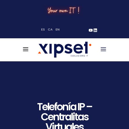
YouTube
LinkedIn
ES
CA
EN
Telefonía IP –
Centralitas
Virtuales